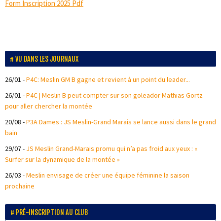
Form Inscription 2025 Pdf
VU DANS LES JOURNAUX
26/01
-
P4C: Meslin GM B gagne et revient à un point du leader...
26/01
-
P4C | Meslin B peut compter sur son goleador Mathias Gortz
pour aller chercher la montée
20/08
-
P3A Dames : JS Meslin-Grand Marais se lance aussi dans le grand
bain
29/07
-
JS Meslin Grand-Marais promu qui n’a pas froid aux yeux : «
Surfer sur la dynamique de la montée »
26/03
-
Meslin envisage de créer une équipe féminine la saison
prochaine
PRÉ-INSCRIPTION AU CLUB