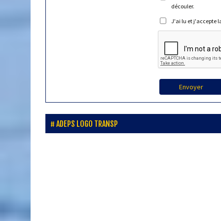
découler.
J'ai lu et j'accepte 
Envoyer
ADEPS LOGO TRANSP