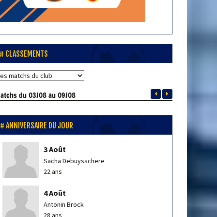
CLASSEMENTS
atchs
du 03/08 au 09/08
ANNIVERSAIRE DU JOUR
3 Août
Sacha Debuysschere
22 ans
4 Août
Antonin Brock
28 ans