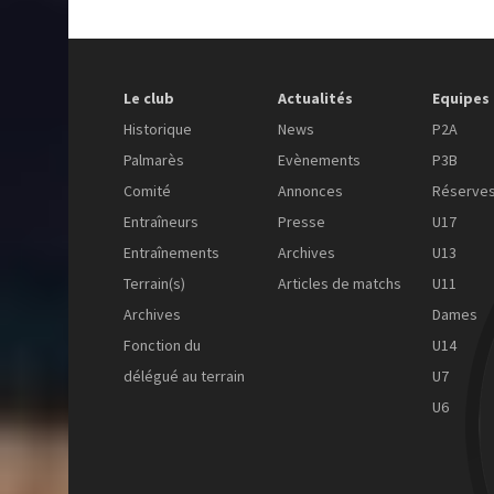
Le club
Actualités
Equipes
Historique
News
P2A
Palmarès
Evènements
P3B
Comité
Annonces
Réserve
Entraîneurs
Presse
U17
Entraînements
Archives
U13
Terrain(s)
Articles de matchs
U11
Archives
Dames
Fonction du
U14
délégué au terrain
U7
U6