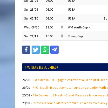
Sun 21/09
07:00
U13A
Sun 28/09
08:00
U13A
Sun 05/10
09:00
U13A
St
Wed 08/10
18:00
WM Youth Cup -
Sun 21/12
10:00
Young Cup
VU DANS LES JOURNAUX
26/01
-
P4C: Meslin GM B gagne et revient à un point du leade
26/01
-
P4C | Meslin B peut compter sur son goleador Mathia
20/08
-
P3A Dames : JS Meslin-Grand Marais se lance aussi d
29/07
-
JS Meslin Grand-Marais promu qui n’a pas froid aux y