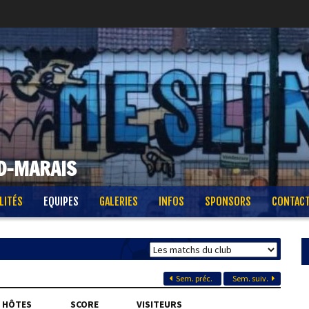
D-MARAIS
LITÉS
EQUIPES
GALERIES
INFOS
SPONSORS
CONTAC
Sem. préc.
Sem. suiv.
HÔTES
SCORE
VISITEURS