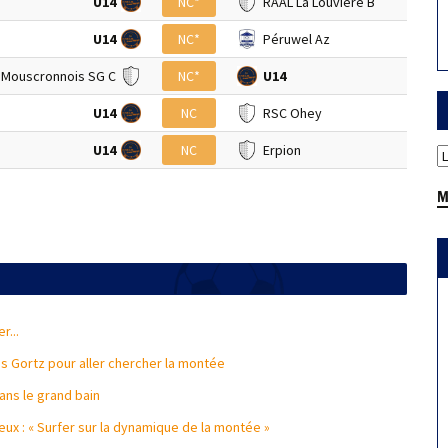
U14
NC*
RAAL La Louvière B
U14
NC*
Péruwel Az
. Mouscronnois SG C
NC*
U14
U14
NC
RSC Ohey
U14
NC
Erpion
M
r...
s Gortz pour aller chercher la montée
ans le grand bain
eux : « Surfer sur la dynamique de la montée »