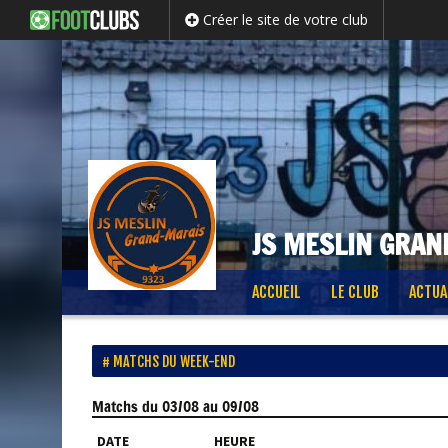
Créer le site de votre club
JS MESLIN GRAN
Passer
ACCUEIL
LE CLUB
ACTUA
au
contenu
MATCHS DU WEEK-END
Matchs
du 03/08 au 09/08
DATE
HEURE