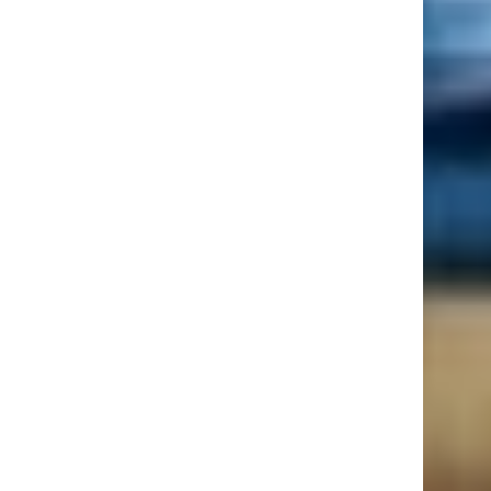
26 ans
9 Août
Justin Ungurean
9 ans
9 Août
Nathan Wrincq
23 ans