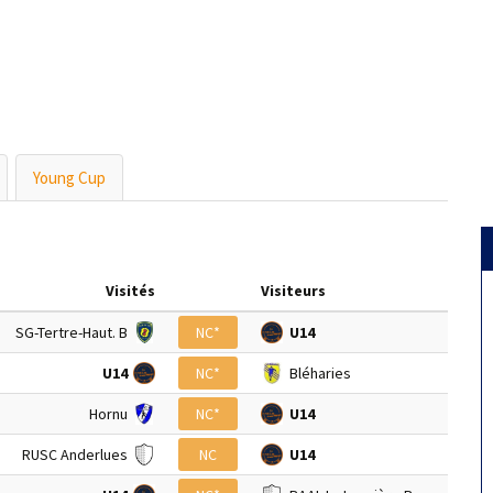
Young Cup
Visités
Visiteurs
SG-Tertre-Haut. B
NC*
U14
U14
NC*
Bléharies
Hornu
NC*
U14
RUSC Anderlues
NC
U14