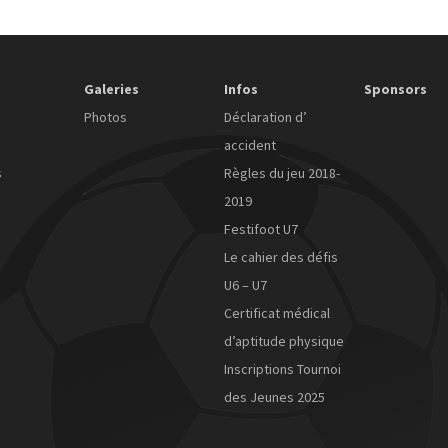
Galeries
Infos
Sponsors
Photos
Déclaration d’
accident
s
Règles du jeu 2018-
2019
Festifoot U7
Le cahier des défis
U6 – U7
Certificat médical
d’aptitude physique
Inscriptions Tournoi
des Jeunes 2025