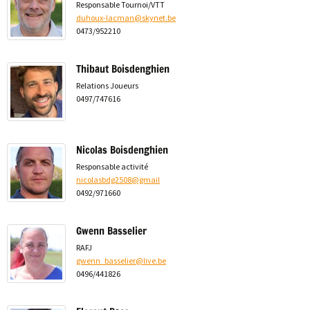
Responsable Tournoi/VTT
duhoux-lacman@skynet.be
0473/952210
Thibaut Boisdenghien
Relations Joueurs
0497/747616
Nicolas Boisdenghien
Responsable activité
nicolasbdg2508@gmail
0492/971660
Gwenn Basselier
RAFJ
gwenn_basselier@live.be
0496/441826