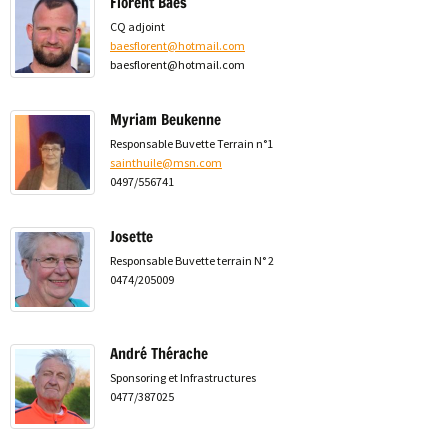
Florent Baes
CQ adjoint
baesflorent@hotmail.com
baesflorent@hotmail.com
Myriam Beukenne
Responsable Buvette Terrain n°1
sainthuile@msn.com
0497/556741
Josette
Responsable Buvette terrain N° 2
0474/205009
André Thérache
Sponsoring et Infrastructures
0477/387025