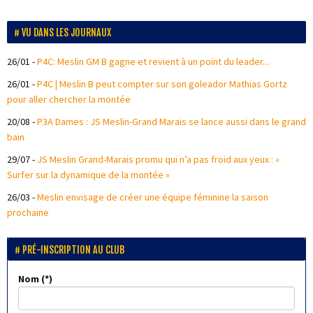
VU DANS LES JOURNAUX
26/01
-
P4C: Meslin GM B gagne et revient à un point du leader...
26/01
-
P4C | Meslin B peut compter sur son goleador Mathias Gortz
pour aller chercher la montée
20/08
-
P3A Dames : JS Meslin-Grand Marais se lance aussi dans le grand
bain
29/07
-
JS Meslin Grand-Marais promu qui n’a pas froid aux yeux : «
Surfer sur la dynamique de la montée »
26/03
-
Meslin envisage de créer une équipe féminine la saison
prochaine
PRÉ-INSCRIPTION AU CLUB
Nom