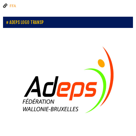
6 Août
FFA
Jessy Claes
17 ans
ADEPS LOGO TRANSP
6 Août
Marius Devos
17 ans
7 Août
Mattias Verrellen
30 ans
8 Août
Brice Bousez
27 ans
9 Août
Justin Ungurean
9 ans