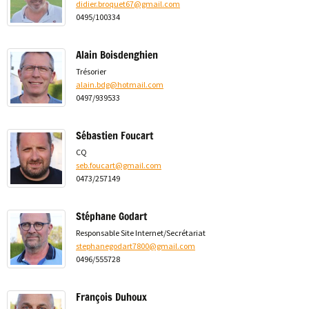
didier.broquet67@gmail.com
0495/100334
Alain Boisdenghien
Trésorier
alain.bdg@hotmail.com
0497/939533
Sébastien Foucart
CQ
seb.foucart@gmail.com
0473/257149
Stéphane Godart
Responsable Site Internet/Secrétariat
stephanegodart7800@gmail.com
0496/555728
François Duhoux