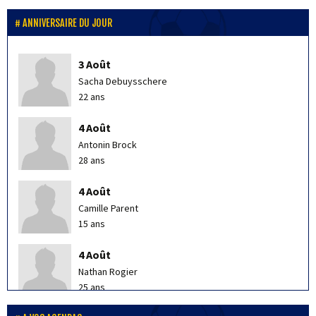
ANNIVERSAIRE DU JOUR
3 Août
Sacha Debuysschere
22 ans
4 Août
Antonin Brock
28 ans
4 Août
Camille Parent
15 ans
4 Août
Nathan Rogier
25 ans