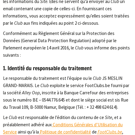
les informations du
Site
. Elles ne servent qu’à envoyer au
Club
un
email contenant une copie de celles-ci. En fournissant ces
informations, vous acceptez expressément qu’elles soient traitées
par le
Club
aux fins indiquées au point 2 ci-dessous.
Conformément au Règlement Général sur la Protection des
Données (General Data Protection Regulation) adopté par le
Parlement européen le 14 avril 2016, le
Club
vous informe des points
suivants :
1. Identité du responsable du traitement
Le responsable du traitement est l’équipe ou le
Club
JS MESLIN
GRAND-MARAIS. Le
Club
exploite le service FootClubs.be fourni par
la société
Alley Oop
, inscrite à la Banque Carrefour des entreprises
sous le numéro BE – 0544.776.645 et dont le siège social est sis Rue
du Travail 109, B-5000 Namur, Belgique (Tél. : + 32 498 624 614).
Le
Club
est responsable de l’édition du contenu de ce
Site
, et a
préalablement adhéré aux
Conditions Générales d’Utilisation du
Service
ainsi qu’à la
Politique de confidentialité
de
FootClubs.be
,