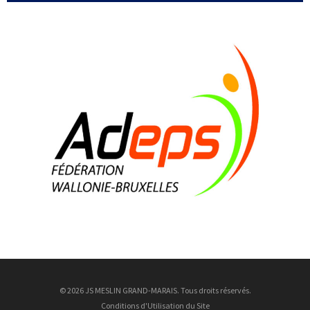
6 Août
Marius Devos
17 ans
7 Août
Mattias Verrellen
29 ans
8 Août
Brice Bousez
26 ans
9 Août
Justin Ungurean
9 ans
9 Août
Nathan Wrincq
23 ans
© 2026 JS MESLIN GRAND-MARAIS. Tous droits réservés.
Conditions d'Utilisation du Site