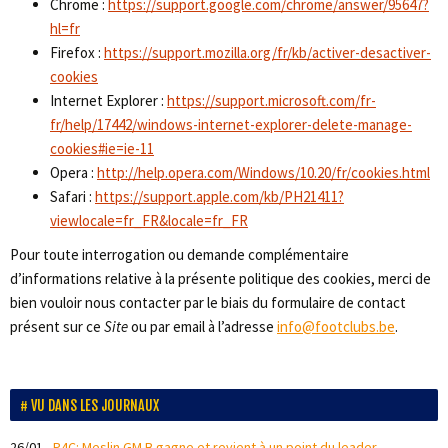
Chrome :
https://support.google.com/chrome/answer/95647?
hl=fr
Firefox :
https://support.mozilla.org/fr/kb/activer-desactiver-
cookies
Internet Explorer :
https://support.microsoft.com/fr-
fr/help/17442/windows-internet-explorer-delete-manage-
cookies#ie=ie-11
Opera :
http://help.opera.com/Windows/10.20/fr/cookies.html
Safari :
https://support.apple.com/kb/PH21411?
viewlocale=fr_FR&locale=fr_FR
Pour toute interrogation ou demande complémentaire
d’informations relative à la présente politique des cookies, merci de
bien vouloir nous contacter par le biais du formulaire de contact
présent sur ce
Site
ou par email à l’adresse
info@footclubs.be
.
VU DANS LES JOURNAUX
26/01
-
P4C: Meslin GM B gagne et revient à un point du leader...