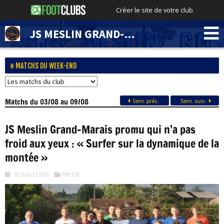
Créer le site de votre club
JS MESLIN GRAND-MARAIS
MATCHS DU WEEK-END
Matchs
du 03/08 au 09/08
Sem. préc.
Sem. suiv.
JS Meslin Grand-Marais promu qui n’a pas
froid aux yeux : « Surfer sur la dynamique de la
montée »
29 JUILLET 2025
PRESSE