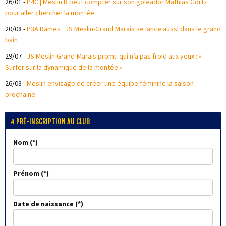
26/01
-
P4C | Meslin B peut compter sur son goleador Mathias Gortz
pour aller chercher la montée
20/08
-
P3A Dames : JS Meslin-Grand Marais se lance aussi dans le grand
bain
29/07
-
JS Meslin Grand-Marais promu qui n’a pas froid aux yeux : «
Surfer sur la dynamique de la montée »
26/03
-
Meslin envisage de créer une équipe féminine la saison
prochaine
PRÉ-INSCRIPTION AU CLUB
Nom
Prénom
Date de naissance