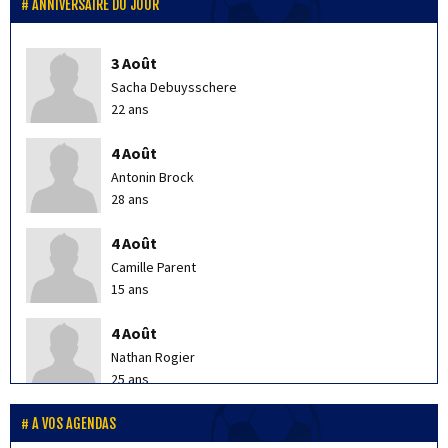
ANNIVERSAIRE DU JOUR
3 Août
Sacha Debuysschere
22 ans
4 Août
Antonin Brock
28 ans
4 Août
Camille Parent
15 ans
4 Août
Nathan Rogier
25 ans
4 Août
A VOS AGENDAS
Ludovic Demunter