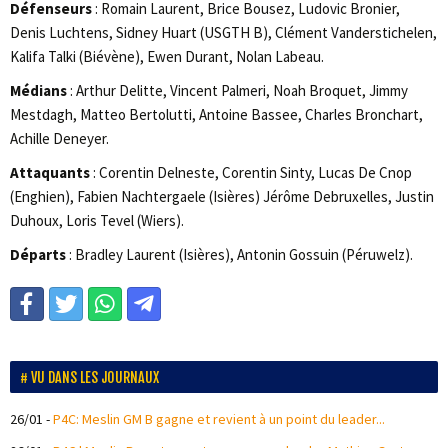
Défenseurs
: Romain Laurent, Brice Bousez, Ludovic Bronier,
Denis Luchtens, Sidney Huart (USGTH B), Clément Vanderstichelen,
Kalifa Talki (Biévène), Ewen Durant, Nolan Labeau.
Médians
: Arthur Delitte, Vincent Palmeri, Noah Broquet, Jimmy
Mestdagh, Matteo Bertolutti, Antoine Bassee, Charles Bronchart,
Achille Deneyer.
Attaquants
: Corentin Delneste, Corentin Sinty, Lucas De Cnop
(Enghien), Fabien Nachtergaele (Isières) Jérôme Debruxelles, Justin
Duhoux, Loris Tevel (Wiers).
Départs
: Bradley Laurent (Isières), Antonin Gossuin (Péruwelz).
VU DANS LES JOURNAUX
26/01
-
P4C: Meslin GM B gagne et revient à un point du leader...