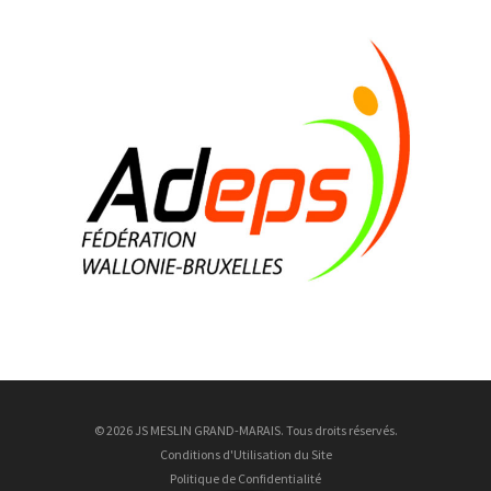
Marius Devos
17 ans
7 Août
Mattias Verrellen
30 ans
8 Août
Brice Bousez
27 ans
9 Août
Justin Ungurean
9 ans
9 Août
Nathan Wrincq
23 ans
© 2026 JS MESLIN GRAND-MARAIS. Tous droits réservés.
Conditions d'Utilisation du Site
Politique de Confidentialité