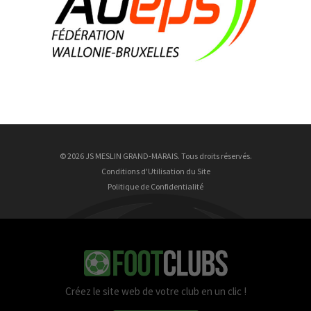
Brice Bousez
26 ans
9 Août
Justin Ungurean
9 ans
9 Août
Nathan Wrincq
23 ans
© 2026 JS MESLIN GRAND-MARAIS. Tous droits réservés.
Conditions d'Utilisation du Site
Politique de Confidentialité
Créez le site web de votre club en un clic !