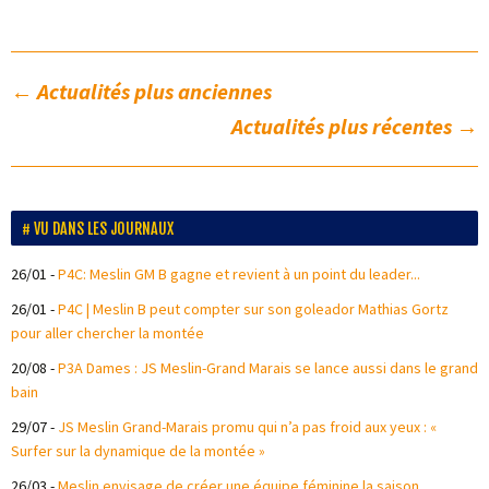
←
Actualités plus anciennes
Actualités plus récentes
→
VU DANS LES JOURNAUX
26/01
-
P4C: Meslin GM B gagne et revient à un point du leader...
26/01
-
P4C | Meslin B peut compter sur son goleador Mathias Gortz
pour aller chercher la montée
20/08
-
P3A Dames : JS Meslin-Grand Marais se lance aussi dans le grand
bain
29/07
-
JS Meslin Grand-Marais promu qui n’a pas froid aux yeux : «
Surfer sur la dynamique de la montée »
26/03
-
Meslin envisage de créer une équipe féminine la saison