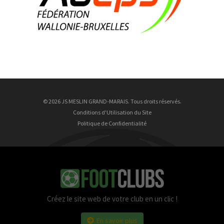
27 ans
9 Août
Justin Ungurean
9 ans
9 Août
Nathan Wrincq
23 ans
© 2026 JS MESLIN GRAND-MARAIS. Tous droits réservés.
Conditions d'Utilisation du Site
Politique de Confidentialité
Créez le site web de votre club en un clic !
En savoir plus