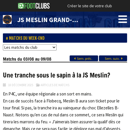
Créer le site de votre club
JS MESLIN GRAND-MARAIS
MATCHS DU WEEK-END
Matchs
du 03/08 au 09/08
Sem. préc.
Sem. suiv.
Une tranche sous le sapin à la JS Meslin?
18 DÉCEMBRE 2025
ARTICLES DE MATCHS
En P4C, une équipe régionale a son sort en mains.
En cas de succès face à Flobecq, Meslin B aura son ticket pour le
tour final. Si pas, la tranche ira au vainqueur du choc Ellezelles B-
Naast. Notons qu’en cas de nul dans ce sommet, ce sera Meslin qui
tirera les marrons du feu. « J’aimerais bien assurer la qualif dès ce
dimanche. Mais ce ne sera pas facile: je déplore pas mal d’absents.