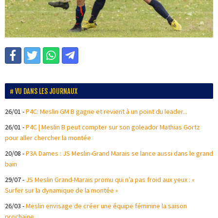
VU DANS LES JOURNAUX
26/01
-
P4C: Meslin GM B gagne et revient à un point du leader...
26/01
-
P4C | Meslin B peut compter sur son goleador Mathias Gortz
pour aller chercher la montée
20/08
-
P3A Dames : JS Meslin-Grand Marais se lance aussi dans le grand
bain
29/07
-
JS Meslin Grand-Marais promu qui n’a pas froid aux yeux : «
Surfer sur la dynamique de la montée »
26/03
-
Meslin envisage de créer une équipe féminine la saison
prochaine