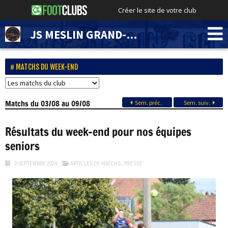
Créer le site de votre club
JS MESLIN GRAND-MARAIS
MATCHS DU WEEK-END
Matchs
du 03/08 au 09/08
Sem. préc.
Sem. suiv.
Résultats du week-end pour nos équipes
seniors
9 SEPTEMBRE 2024
ARTICLES DE MATCHS
,
PRESSE