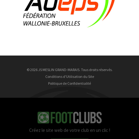
Brice Bousez
26 ans
9 Août
Justin Ungurean
9 ans
9 Août
Nathan Wrincq
23 ans
© 2026 JS MESLIN GRAND-MARAIS. Tous droits réservés.
Conditions d'Utilisation du Site
Politique de Confidentialité
Créez le site web de votre club en un clic !