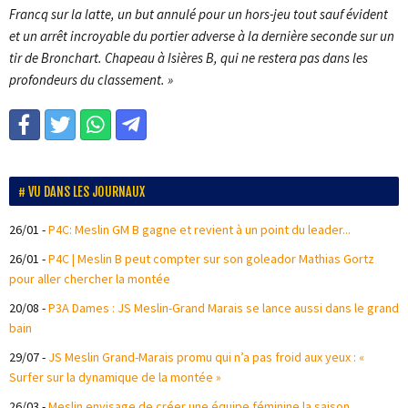
Francq sur la latte, un but annulé pour un hors-jeu tout sauf évident
et un arrêt incroyable du portier adverse à la dernière seconde sur un
tir de Bronchart. Chapeau à Isières B, qui ne restera pas dans les
profondeurs du classement. »
VU DANS LES JOURNAUX
26/01
-
P4C: Meslin GM B gagne et revient à un point du leader...
26/01
-
P4C | Meslin B peut compter sur son goleador Mathias Gortz
pour aller chercher la montée
20/08
-
P3A Dames : JS Meslin-Grand Marais se lance aussi dans le grand
bain
29/07
-
JS Meslin Grand-Marais promu qui n’a pas froid aux yeux : «
Surfer sur la dynamique de la montée »
26/03
-
Meslin envisage de créer une équipe féminine la saison