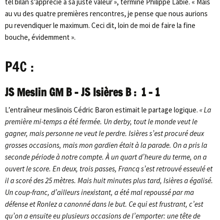
tel bilan s’apprécie à sa juste valeur », termine Philippe Labie. « Mais
au vu des quatre premières rencontres, je pense que nous aurions
pu revendiquer le maximum. Ceci dit, loin de moi de faire la fine
bouche, évidemment ».
P4C :
JS Meslin GM B – JS Isières B : 1 – 1
L’entraîneur meslinois Cédric Baron estimait le partage logique.
« La
première mi-temps a été fermée. Un derby, tout le monde veut le
gagner, mais personne ne veut le perdre. Isières s’est procuré deux
grosses occasions, mais mon gardien était à la parade. On a pris la
seconde période à notre compte. À un quart d’heure du terme, on a
ouvert le score. En deux, trois passes, Francq s’est retrouvé esseulé et
il a scoré des 25 mètres. Mais huit minutes plus tard, Isières a égalisé.
Un coup-franc, d’ailleurs inexistant, a été mal repoussé par ma
défense et Ronlez a canonné dans le but. Ce qui est frustrant, c’est
qu’on a ensuite eu plusieurs occasions de l’emporter: une tête de