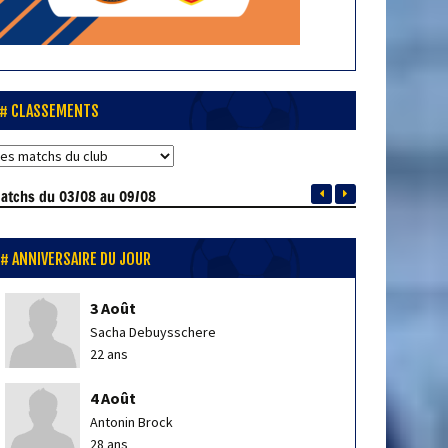
CLASSEMENTS
atchs
du 03/08 au 09/08
ANNIVERSAIRE DU JOUR
3 Août
Sacha Debuysschere
22 ans
4 Août
Antonin Brock
28 ans