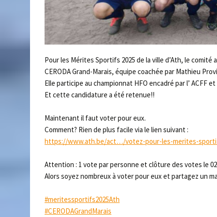
Pour les Mérites Sportifs 2025 de la ville d’Ath, le comité
CERODA Grand-Marais, équipe coachée par Mathieu Provis, 
Elle participe au championnat HFO encadré par l’ ACFF e
Et cette candidature a été retenue!!
Maintenant il faut voter pour eux.
Comment? Rien de plus facile via le lien suivant :
https://www.ath.be/act…/votez-pour-les-merites-sport
Attention : 1 vote par personne et clôture des votes le 02
Alors soyez nombreux à voter pour eux et partagez un m
#meritessportifs2025Ath
#CERODAGrandMarais