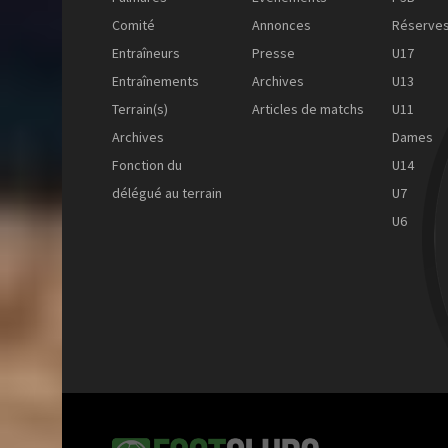
Comité
Annonces
Réserve
Entraîneurs
Presse
U17
Entraînements
Archives
U13
Terrain(s)
Articles de matchs
U11
Archives
Dames
Fonction du
U14
délégué au terrain
U7
U6