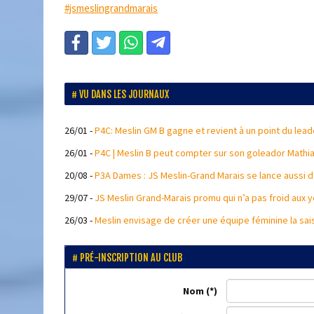
#jsmeslingrandmarais
VU DANS LES JOURNAUX
26/01
-
P4C: Meslin GM B gagne et revient à un point du leade
26/01
-
P4C | Meslin B peut compter sur son goleador Mathia
20/08
-
P3A Dames : JS Meslin-Grand Marais se lance aussi d
29/07
-
JS Meslin Grand-Marais promu qui n’a pas froid aux y
26/03
-
Meslin envisage de créer une équipe féminine la sa
PRÉ-INSCRIPTION AU CLUB
Nom