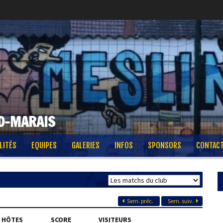
D-MARAIS
LITÉS
EQUIPES
GALERIES
INFOS
SPONSORS
CONTAC
Sem. préc.
Sem. suiv.
HÔTES
SCORE
VISITEURS