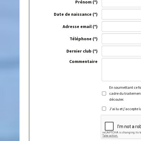
Prénom
Date de naissance
Adresse email
Téléphone
Dernier club
Commentaire
En soumettant ce for
cadre du traitement
découler.
J'ai lu et j'accepte 