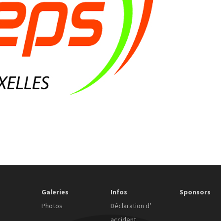
Galeries
Infos
Sponsors
Photos
Déclaration d’
accident