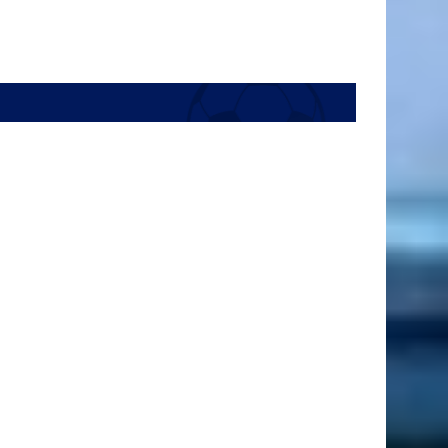
26 ans
9 Août
Justin Ungurean
9 ans
9 Août
Nathan Wrincq
23 ans