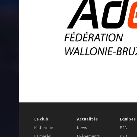
Le club
Actualités
Equipes
Historique
News
P2A
Palmarès
Evènements
P3B