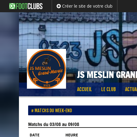
Créer le site de votre club
JS MESLIN GRAN
Passer
ACCUEIL
LE CLUB
ACTUA
au
contenu
MATCHS DU WEEK-END
Matchs
du 03/08 au 09/08
DATE
HEURE