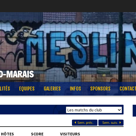
D-MARAIS
LITÉS
EQUIPES
GALERIES
INFOS
SPONSORS
CONTAC
Sem. préc.
Sem. suiv.
HÔTES
SCORE
VISITEURS