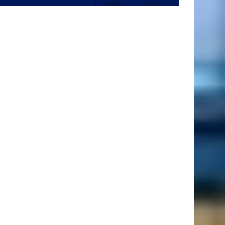
27 ans
9 Août
Justin Ungurean
10 ans
9 Août
Nathan Wrincq
24 ans