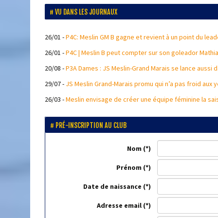
VU DANS LES JOURNAUX
26/01
-
P4C: Meslin GM B gagne et revient à un point du leade
26/01
-
P4C | Meslin B peut compter sur son goleador Mathia
20/08
-
P3A Dames : JS Meslin-Grand Marais se lance aussi d
29/07
-
JS Meslin Grand-Marais promu qui n’a pas froid aux y
26/03
-
Meslin envisage de créer une équipe féminine la sa
PRÉ-INSCRIPTION AU CLUB
Nom
Prénom
Date de naissance
Adresse email