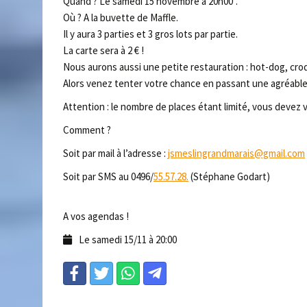
Quand ? Le samedi 15 novembre à 20h00′.
Où ? A la buvette de Maffle.
Il y aura 3 parties et 3 gros lots par partie.
La carte sera à 2 € !
Nous aurons aussi une petite restauration : hot-dog, cro
Alors venez tenter votre chance en passant une agréabl
Attention : le nombre de places étant limité, vous devez v
Comment ?
Soit par mail à l’adresse :
jsmeslingrandmarais@gmail.com
Soit par SMS au 0496/
55.57.28.
(Stéphane Godart)
A vos agendas !
Le samedi 15/11 à 20:00