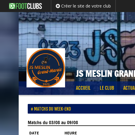
Créer le site de votre club
JS MESLIN GRAN
Passer
ACCUEIL
LE CLUB
ACTUA
au
contenu
MATCHS DU WEEK-END
Matchs
du 03/08 au 09/08
DATE
HEURE