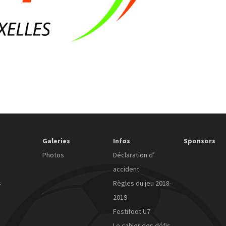
Galeries
Infos
Sponsors
Photos
Déclaration d’
accident
s
Règles du jeu 2018-
2019
Festifoot U7
Le cahier des défis