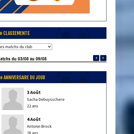
CLASSEMENTS
atchs
du 03/08 au 09/08
ANNIVERSAIRE DU JOUR
3 Août
Sacha Debuysschere
22 ans
4 Août
Antonin Brock
28 ans