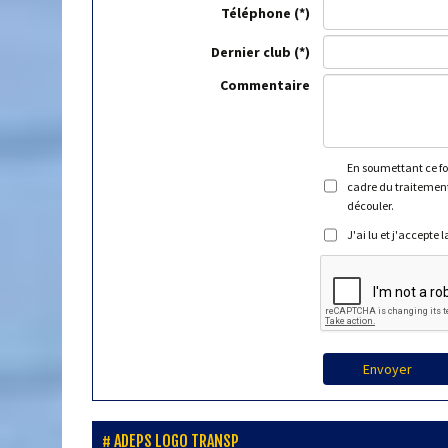
Téléphone
Dernier club
Commentaire
En soumettant ce for
cadre du traitement
découler.
J'ai lu et j'accepte 
Envoyer
ADEPS LOGO TRANSP