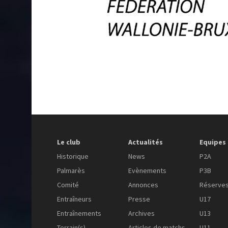
Le club
Actualités
Equipes
Historique
News
P2A
Palmarès
Evènements
P3B
Comité
Annonces
Réserve
Entraîneurs
Presse
U17
Entraînements
Archives
U13
Terrain(s)
Articles de matchs
U11