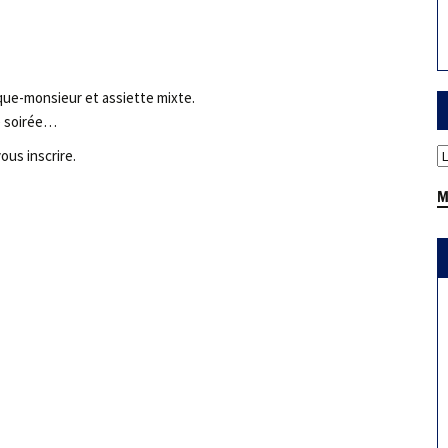
que-monsieur et assiette mixte.
e soirée…
ous inscrire.
M