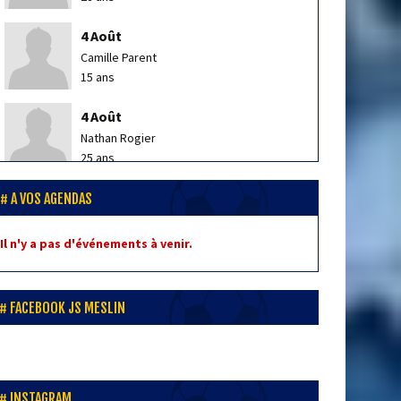
4 Août
Camille Parent
15 ans
4 Août
Nathan Rogier
25 ans
4 Août
A VOS AGENDAS
Ludovic Demunter
47 ans
Il n'y a pas d'événements à venir.
5 Août
Charlotte Kazmierczak
FACEBOOK JS MESLIN
10 ans
5 Août
Anton Deneyer
INSTAGRAM
13 ans