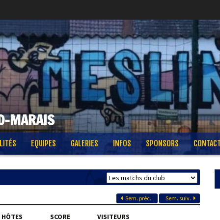
D-MARAIS
LITÉS
EQUIPES
GALERIES
INFOS
SPONSORS
CONTAC
Sem. préc.
Sem. suiv.
HÔTES
SCORE
VISITEURS