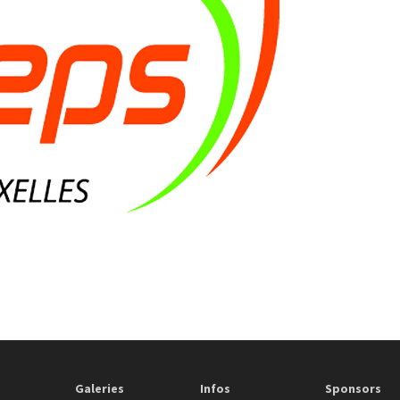
Galeries
Infos
Sponsors