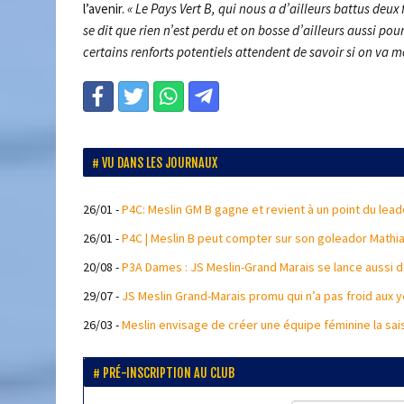
l’avenir.
« Le Pays Vert B, qui nous a d’ailleurs battus deux 
se dit que rien n’est perdu et on bosse d’ailleurs aussi po
certains renforts potentiels attendent de savoir si on va 
VU DANS LES JOURNAUX
26/01
-
P4C: Meslin GM B gagne et revient à un point du leade
26/01
-
P4C | Meslin B peut compter sur son goleador Mathia
20/08
-
P3A Dames : JS Meslin-Grand Marais se lance aussi d
29/07
-
JS Meslin Grand-Marais promu qui n’a pas froid aux y
26/03
-
Meslin envisage de créer une équipe féminine la sa
PRÉ-INSCRIPTION AU CLUB