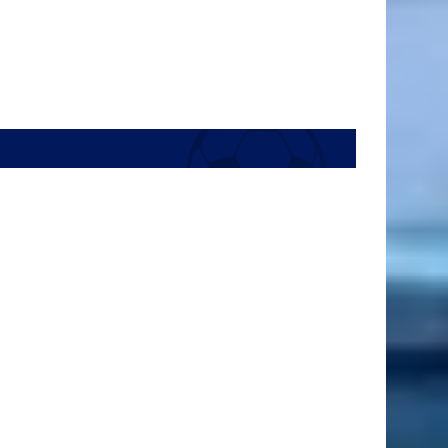
26 ans
9 Août
Justin Ungurean
9 ans
9 Août
Nathan Wrincq
23 ans