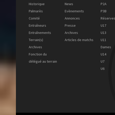
Historique
News
P2A
Palmarès
Evènements
P3B
Comité
Annonces
Réserve
Entraîneurs
Presse
U17
Entraînements
Archives
U13
Terrain(s)
Articles de matchs
U11
Archives
Dames
Fonction du
U14
délégué au terrain
U7
U6