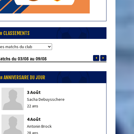
CLASSEMENTS
atchs
du 03/08 au 09/08
ANNIVERSAIRE DU JOUR
3 Août
Sacha Debuysschere
22 ans
4 Août
Antonin Brock
28 ans