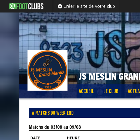
Créer le site de votre club
JS MESLIN GRAN
Passer
ACCUEIL
LE CLUB
ACTUA
au
contenu
MATCHS DU WEEK-END
Matchs
du 03/08 au 09/08
DATE
HEURE