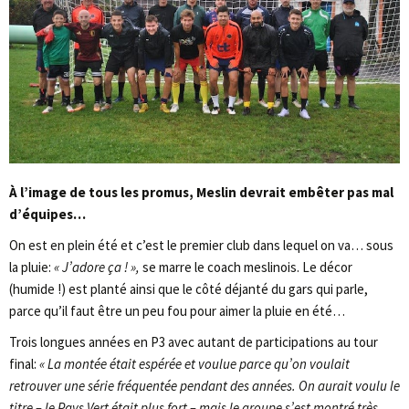
À l’image de tous les promus, Meslin devrait embêter pas mal
d’équipes…
On est en plein été et c’est le premier club dans lequel on va… sous
la pluie:
« J’adore ça ! »,
se marre le coach meslinois. Le décor
(humide !) est planté ainsi que le côté déjanté du gars qui parle,
parce qu’il faut être un peu fou pour aimer la pluie en été…
Trois longues années en P3 avec autant de participations au tour
final:
« La montée était espérée et voulue parce qu’on voulait
retrouver une série fréquentée pendant des années. On aurait voulu le
titre – le Pays Vert était plus fort – mais le groupe s’est montré très