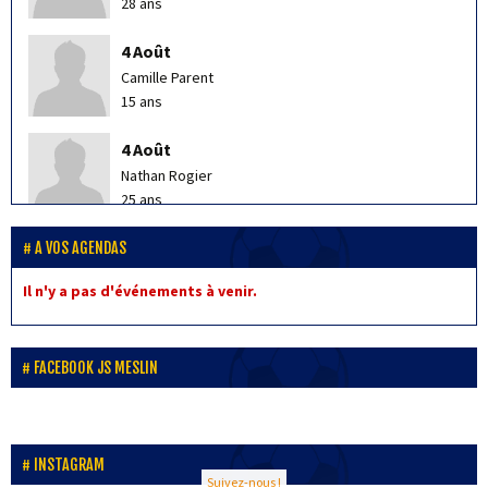
28 ans
4 Août
Camille Parent
15 ans
4 Août
Nathan Rogier
25 ans
4 Août
A VOS AGENDAS
Ludovic Demunter
Il n'y a pas d'événements à venir.
47 ans
5 Août
FACEBOOK JS MESLIN
Charlotte Kazmierczak
10 ans
5 Août
INSTAGRAM
Anton Deneyer
Suivez-nous !