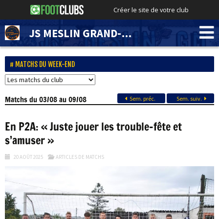
Créer le site de votre club
JS MESLIN GRAND-MARAIS
MATCHS DU WEEK-END
Matchs
du 03/08 au 09/08
Sem. préc.
Sem. suiv.
En P2A: « Juste jouer les trouble-fête et
s’amuser »
20 AOÛT 2025
ARTICLES DE MATCHS