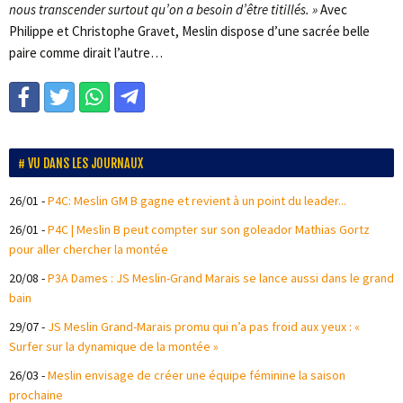
nous transcender surtout qu’on a besoin d’être titillés. »
Avec
Philippe et Christophe Gravet, Meslin dispose d’une sacrée belle
paire comme dirait l’autre…
VU DANS LES JOURNAUX
26/01
-
P4C: Meslin GM B gagne et revient à un point du leader...
26/01
-
P4C | Meslin B peut compter sur son goleador Mathias Gortz
pour aller chercher la montée
20/08
-
P3A Dames : JS Meslin-Grand Marais se lance aussi dans le grand
bain
29/07
-
JS Meslin Grand-Marais promu qui n’a pas froid aux yeux : «
Surfer sur la dynamique de la montée »
26/03
-
Meslin envisage de créer une équipe féminine la saison
prochaine