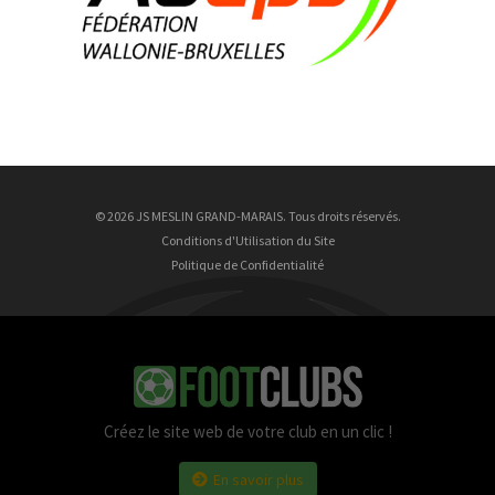
26 ans
9 Août
Justin Ungurean
9 ans
9 Août
Nathan Wrincq
23 ans
© 2026 JS MESLIN GRAND-MARAIS. Tous droits réservés.
Conditions d'Utilisation du Site
Politique de Confidentialité
Créez le site web de votre club en un clic !
En savoir plus