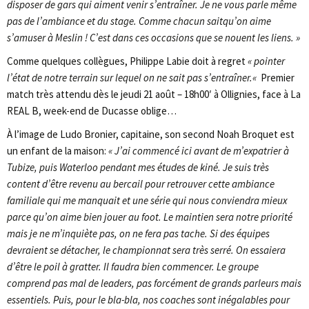
disposer de gars qui aiment venir s’entraîner. Je ne vous parle même
pas de l’ambiance et du stage. Comme chacun sait
qu’on aime
s’amuser à Meslin ! C’est dans ces occasions que se nouent les liens. »
Comme quelques collègues, Philippe Labie doit à regret
« pointer
l’état de notre terrain sur lequel on ne sait pas s’entraîner.
«
Premier
match très attendu dès le jeudi 21 août – 18h00′ à Ollignies, face à La
REAL B, week-end de Ducasse oblige…
À l’image de Ludo Bronier, capitaine, son second Noah Broquet est
un enfant de la maison:
« J’ai commencé ici avant de m’expatrier à
Tubize, puis Waterloo pendant mes études de kiné. Je suis très
content d’être revenu au bercail pour retrouver cette ambiance
familiale qui me manquait et une série qui nous conviendra mieux
parce qu’on aime bien jouer au foot. Le maintien sera notre priorité
mais je ne m’inquiète pas, on ne fera pas tache. Si des équipes
devraient se détacher, le championnat sera très serré. On essaiera
d’être le poil à gratter. Il faudra bien commencer. Le groupe
comprend pas mal de leaders, pas forcément de grands parleurs mais
essentiels. Puis, pour le bla-bla, nos coaches sont inégalables pour