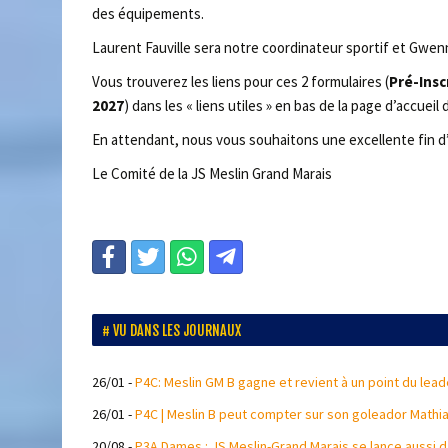
des équipements.
Laurent Fauville sera notre coordinateur sportif et Gwenn
Vous trouverez les liens pour ces 2 formulaires (
Pré-Insc
2027
) dans les « liens utiles » en bas de la page d’accueil 
En attendant, nous vous souhaitons une excellente fin d
Le Comité de la JS Meslin Grand Marais
VU DANS LES JOURNAUX
26/01
-
P4C: Meslin GM B gagne et revient à un point du leade
26/01
-
P4C | Meslin B peut compter sur son goleador Mathia
20/08
-
P3A Dames : JS Meslin-Grand Marais se lance aussi d