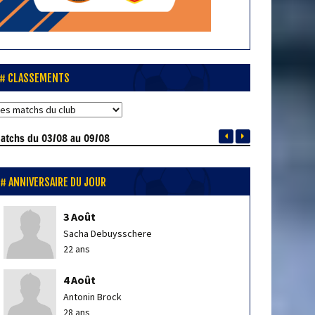
CLASSEMENTS
atchs
du 03/08 au 09/08
ANNIVERSAIRE DU JOUR
3 Août
Sacha Debuysschere
22 ans
4 Août
Antonin Brock
28 ans