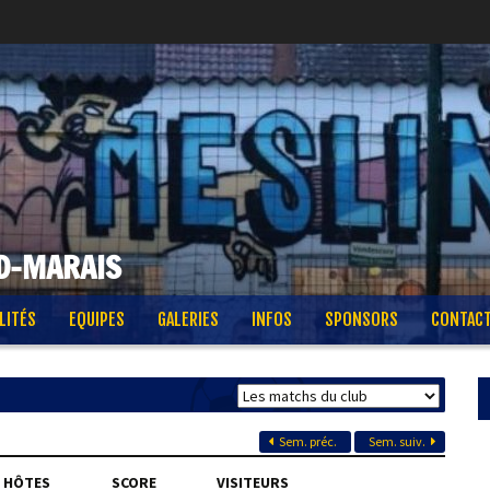
D-MARAIS
LITÉS
EQUIPES
GALERIES
INFOS
SPONSORS
CONTAC
Sem. préc.
Sem. suiv.
HÔTES
SCORE
VISITEURS