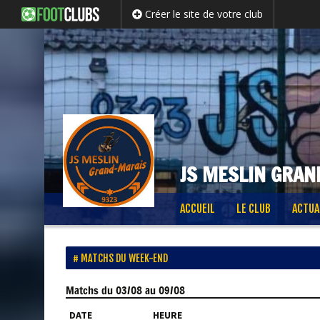
Créer le site de votre club
JS MESLIN GRAN
Passer
ACCUEIL
LE CLUB
ACTUA
au
contenu
MATCHS DU WEEK-END
Matchs
du 03/08 au 09/08
DATE
HEURE