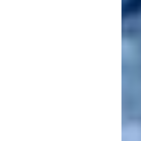
27 ans
9 Août
Justin Ungurean
9 ans
9 Août
Nathan Wrincq
23 ans