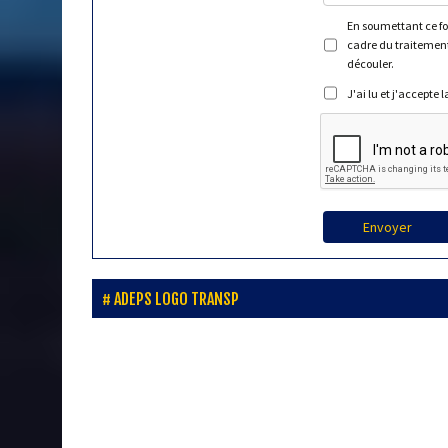
En soumettant ce for
cadre du traitement
découler.
J'ai lu et j'accepte 
Envoyer
ADEPS LOGO TRANSP