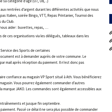
 sa catégorie d’âge (U7, U8, ..)
aux rentrées d’argent durant les différentes activités que nous
as Italien, soirée Bingo, VTT, Repas Printanier, Tournoi des
 du Club.
ous aider : buvettes, repas, …
de ces organisations via les délégués, tableaux dans les
u Service des Sports de certaines
e document est à demander auprès de votre commune. Le
ar mail après réception du paiement. Il n’est donc pas
faire confiance au magasin VP Sport situé à Ath. Vous bénéficierez
e magasin. Vous pourrez également commander d’autres
e la marque JAKO. Les commandes sont également accessibles aux
entraînements et jusque fin septembre.
paiement. Passé ce délai il ne sera plus possible de commander