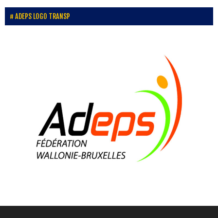
17 ans
ADEPS LOGO TRANSP
6 Août
Marius Devos
17 ans
7 Août
Mattias Verrellen
30 ans
8 Août
Brice Bousez
27 ans
9 Août
Justin Ungurean
9 ans
9 Août
Nathan Wrincq