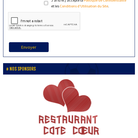
J'ai lu et j'accepte la
Politique de Confidentialité
et les
Conditions d'Utilisation du Site
.
Envoyer
NOS SPONSORS