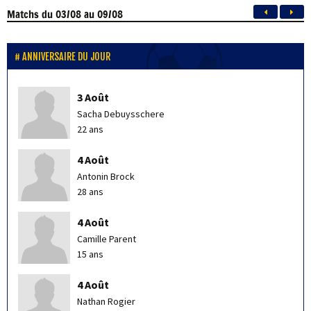
Matchs
du 03/08 au 09/08
ANNIVERSAIRE DU JOUR
3 Août
Sacha Debuysschere
22 ans
4 Août
Antonin Brock
28 ans
4 Août
Camille Parent
15 ans
4 Août
Nathan Rogier