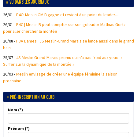
VU DANS LES JOURNAUX
26/01
-
P4C: Meslin GM B gagne et revient à un point du leader...
26/01
-
P4C | Meslin B peut compter sur son goleador Mathias Gortz
pour aller chercher la montée
20/08
-
P3A Dames : JS Meslin-Grand Marais se lance aussi dans le grand
bain
29/07
-
JS Meslin Grand-Marais promu qui n’a pas froid aux yeux : «
Surfer sur la dynamique de la montée »
26/03
-
Meslin envisage de créer une équipe féminine la saison
prochaine
PRÉ-INSCRIPTION AU CLUB
Nom
Prénom